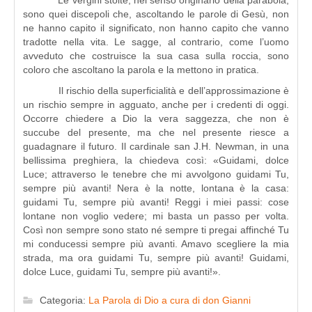
Le vergini stolte, nel senso originario della parabola,
sono quei discepoli che, ascoltando le parole di Gesù, non
ne hanno capito il significato, non hanno capito che vanno
tradotte nella vita. Le sagge, al contrario, come l’uomo
avveduto che costruisce la sua casa sulla roccia, sono
coloro che ascoltano la parola e la mettono in pratica.
Il rischio della superficialità e dell’approssimazione è
un rischio sempre in agguato, anche per i credenti di oggi.
Occorre chiedere a Dio la vera saggezza, che non è
succube del presente, ma che nel presente riesce a
guadagnare il futuro. Il cardinale san J.H. Newman, in una
bellissima preghiera, la chiedeva così: «Guidami, dolce
Luce; attraverso le tenebre che mi avvolgono guidami Tu,
sempre più avanti! Nera è la notte, lontana è la casa:
guidami Tu, sempre più avanti! Reggi i miei passi: cose
lontane non voglio vedere; mi basta un passo per volta.
Così non sempre sono stato né sempre ti pregai affinché Tu
mi conducessi sempre più avanti. Amavo scegliere la mia
strada, ma ora guidami Tu, sempre più avanti! Guidami,
dolce Luce, guidami Tu, sempre più avanti!».
Categoria:
La Parola di Dio a cura di don Gianni