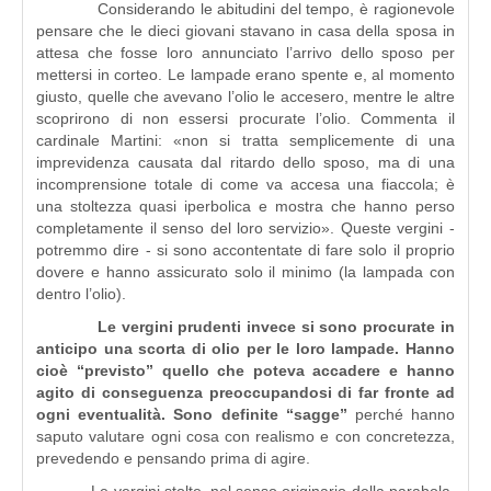
Considerando le abitudini del tempo, è ragionevole
pensare che le dieci giovani stavano in casa della sposa in
attesa che fosse loro annunciato l’arrivo dello sposo per
mettersi in corteo. Le lampade erano spente e, al momento
giusto, quelle che avevano l’olio le accesero, mentre le altre
scoprirono di non essersi procurate l’olio. Commenta il
cardinale Martini: «non si tratta semplicemente di una
imprevidenza causata dal ritardo dello sposo, ma di una
incomprensione totale di come va accesa una fiaccola; è
una stoltezza quasi iperbolica e mostra che hanno perso
completamente il senso del loro servizio». Queste vergini -
potremmo dire - si sono accontentate di fare solo il proprio
dovere e hanno assicurato solo il minimo (la lampada con
dentro l’olio).
Le vergini prudenti invece si sono procurate in
anticipo una scorta di olio per le loro lampade. Hanno
cioè “previsto” quello che poteva accadere e hanno
agito di conseguenza preoccupandosi di far fronte ad
ogni eventualità. Sono definite “sagge”
perché hanno
saputo valutare ogni cosa con realismo e con concretezza,
prevedendo e pensando prima di agire.