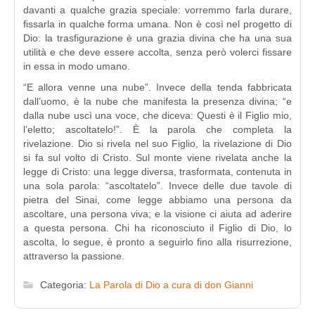
davanti a qualche grazia speciale: vorremmo farla durare,
fissarla in qualche forma umana. Non è così nel progetto di
Dio: la trasfigurazione è una grazia divina che ha una sua
utilità e che deve essere accolta, senza però volerci fissare
in essa in modo umano.
“E allora venne una nube”. Invece della tenda fabbricata
dall’uomo, è la nube che manifesta la presenza divina; “e
dalla nube uscì una voce, che diceva: Questi è il Figlio mio,
l’eletto; ascoltatelo!”. È la parola che completa la
rivelazione. Dio si rivela nel suo Figlio, la rivelazione di Dio
si fa sul volto di Cristo. Sul monte viene rivelata anche la
legge di Cristo: una legge diversa, trasformata, contenuta in
una sola parola: “ascoltatelo”. Invece delle due tavole di
pietra del Sinai, come legge abbiamo una persona da
ascoltare, una persona viva; e la visione ci aiuta ad aderire
a questa persona. Chi ha riconosciuto il Figlio di Dio, lo
ascolta, lo segue, è pronto a seguirlo fino alla risurrezione,
attraverso la passione.
Categoria:
La Parola di Dio a cura di don Gianni