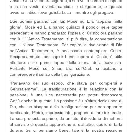
Cristo. Gesù viene trasfigurato, il suo volto cambia d’aspetto
e la sua veste diventa candida e sfolgorante; e questo
avviene – dice l’evangelista Luca – mentre egli pregava.
Due uomini parlano con lui: Mosè ed Elia “apparsi nella
gloria”. Mosè ed Elia hanno guidato il popolo nelle tappe
precedenti e hanno preparato l’opera di Cristo; ora parlano
con lui. L’Antico Testamento, si può dire, fa conversazione
con il Nuovo Testamento. Per capire la rivelazione di Dio
nell’Antico Testamento, è necessario contemplare Cristo.
Reciprocamente, per capire bene l’opera di Cristo, è utile
riflettere sulle prime tappe della storia della salvezza.
Pertanto Mosè sul Sinai, Elia sull’Oreb ci aiutano a
comprendere il senso della trasfigurazione.
“Parlavano del suo esodo, che stava per compiersi a
Gerusalemme”. La trasfigurazione è in relazione con la
passione; è una luce necessaria per poter riconoscere
Gesù anche in questa. La passione è un’altra rivelazione di
Dio, che ha bisogno della trasfigurazione per non apparire
terrificante. Pietro, impressionato, propone di fare tre tende.
La sua proposta esprime, da un lato, il desiderio di mettersi
al servizio di questa apparizione e, dall’altro, quello di farla
durare. Se ci pensiamo bene, tale è la nostra reazione