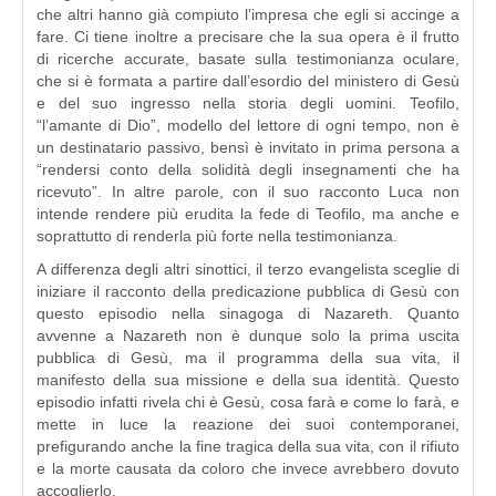
che altri hanno già compiuto l’impresa che egli si accinge a
fare. Ci tiene inoltre a precisare che la sua opera è il frutto
di ricerche accurate, basate sulla testimonianza oculare,
che si è formata a partire dall’esordio del ministero di Gesù
e del suo ingresso nella storia degli uomini. Teofilo,
“l’amante di Dio”, modello del lettore di ogni tempo, non è
un destinatario passivo, bensì è invitato in prima persona a
“rendersi conto della solidità degli insegnamenti che ha
ricevuto”. In altre parole, con il suo racconto Luca non
intende rendere più erudita la fede di Teofilo, ma anche e
soprattutto di renderla più forte nella testimonianza.
A differenza degli altri sinottici, il terzo evangelista sceglie di
iniziare il racconto della predicazione pubblica di Gesù con
questo episodio nella sinagoga di Nazareth. Quanto
avvenne a Nazareth non è dunque solo la prima uscita
pubblica di Gesù, ma il programma della sua vita, il
manifesto della sua missione e della sua identità. Questo
episodio infatti rivela chi è Gesù, cosa farà e come lo farà, e
mette in luce la reazione dei suoi contemporanei,
prefigurando anche la fine tragica della sua vita, con il rifiuto
e la morte causata da coloro che invece avrebbero dovuto
accoglierlo.