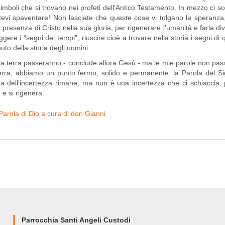
simboli che si trovano nei profeti dell’Antico Testamento. In mezzo ci
tevi spaventare! Non lasciate che queste cose vi tolgano la speranza
 la presenza di Cristo nella sua gloria, per rigenerare l’umanità e farla
gere i “segni dei tempi”, riuscire cioè a trovare nella storia i segni di 
nuto della storia degli uomini.
ra passeranno - conclude allora Gesù - ma le mie parole non passerann
 terra, abbiamo un punto fermo, solido e permanente: la Parola del S
nza dell’incertezza rimane, ma non è una incertezza che ci schiaccia
e e si rigenera.
Parola di Dio a cura di don Gianni
Parrocchia Santi Angeli Custodi