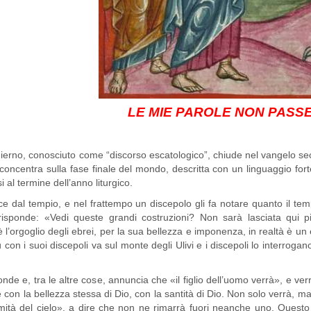
LE MIE PAROLE NON PAS
 conosciuto come “discorso escatologico”, chiude nel vangelo second
si concentra sulla fase finale del mondo, descritta con un linguaggio fo
i al termine dell’anno liturgico.
mpio, e nel frattempo un discepolo gli fa notare quanto il tempio
sponde: «Vedi queste grandi costruzioni? Non sarà lasciata qui pi
 è l’orgoglio degli ebrei, per la sua bellezza e imponenza, in realtà è un
con i suoi discepoli va sul monte degli Ulivi e i discepoli lo interro
tra le altre cose, annuncia che «il figlio dell’uomo verrà», e verr
, e con la bellezza stessa di Dio, con la santità di Dio. Non solo verrà, ma
remità del cielo», a dire che non ne rimarrà fuori neanche uno. Questo 