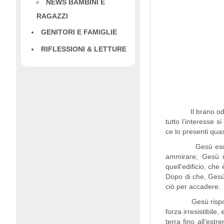
NEWS BAMBINI E
RAGAZZI
GENITORI E FAMIGLIE
RIFLESSIONI & LETTURE
Il brano odierno,
tutto l’interesse 
ce lo presenti quas
Gesù esce dal te
ammirare; Gesù ri
quell’edificio, che
Dopo di che, Gesù 
ciò per accadere.
Gesù risponde e, 
forza irresistibile
terra fino all’est