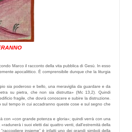
SERANNO
o Marco il racconto della vita pubblica di Gesù. In esso
rtemente apocalittico. È comprensibile dunque che la liturgia
 sia poderoso e bello, una meraviglia da guardare e da
etra su pietra, che non sia distrutta» (Mc 13,2). Quindi
 edificio fragile, che dovrà conoscere e subire la distruzione.
gano sul tempo in cui accadranno queste cose e sul segno che
à con «con grande potenza e gloria»; quindi verrà con una
 «radunerà i suoi eletti dai quattro venti, dall’estremità della
“raccogliere insieme” è infatti uno dei grandi simboli della