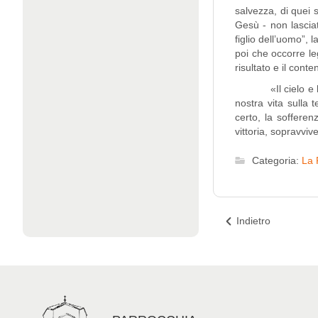
salvezza, di quei 
Gesù - non lascia
figlio dell’uomo”,
poi che occorre leg
risultato e il conte
«Il cielo e la ter
nostra vita sulla
certo, la soffere
vittoria, sopravviv
Categoria:
La 
Indietro