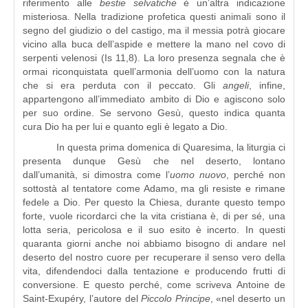
riferimento alle
bestie selvatiche
è un’altra indicazione
misteriosa. Nella tradizione profetica questi animali sono il
segno del giudizio o del castigo, ma il messia potrà giocare
vicino alla buca dell’aspide e mettere la mano nel covo di
serpenti velenosi (Is 11,8). La loro presenza segnala che è
ormai riconquistata quell’armonia dell’uomo con la natura
che si era perduta con il peccato. Gli
angeli
, infine,
appartengono all’immediato ambito di Dio e agiscono solo
per suo ordine. Se servono Gesù, questo indica quanta
cura Dio ha per lui e quanto egli è legato a Dio.
In questa prima domenica di Quaresima, la liturgia ci
presenta dunque Gesù che nel deserto, lontano
dall’umanità, si dimostra come l’
uomo nuovo
, perché non
sottostà al tentatore come Adamo, ma gli resiste e rimane
fedele a Dio. Per questo la Chiesa, durante questo tempo
forte, vuole ricordarci che la vita cristiana è, di per sé, una
lotta seria, pericolosa e il suo esito è incerto. In questi
quaranta giorni anche noi abbiamo bisogno di andare nel
deserto del nostro cuore per recuperare il senso vero della
vita, difendendoci dalla tentazione e producendo frutti di
conversione. E questo perché, come scriveva Antoine de
Saint-Exupéry, l’autore del
Piccolo Principe
, «nel deserto un