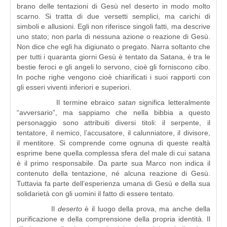
brano delle tentazioni di Gesù nel deserto in modo molto
scarno. Si tratta di due versetti semplici, ma carichi di
simboli e allusioni. Egli non riferisce singoli fatti, ma descrive
uno stato; non parla di nessuna azione o reazione di Gesù.
Non dice che egli ha digiunato o pregato. Narra soltanto che
per tutti i quaranta giorni Gesù è tentato da Satana, è tra le
bestie feroci e gli angeli lo servono, cioè gli forniscono cibo.
In poche righe vengono cioè chiarificati i suoi rapporti con
gli esseri viventi inferiori e superiori.
Il termine ebraico
satan
significa letteralmente
“avversario”, ma sappiamo che nella bibbia a questo
personaggio sono attribuiti diversi titoli: il serpente, il
tentatore, il nemico, l’accusatore, il calunniatore, il divisore,
il mentitore. Si comprende come ognuna di queste realtà
esprime bene quella complessa sfera del male di cui satana
è il primo responsabile. Da parte sua Marco non indica il
contenuto della tentazione, né alcuna reazione di Gesù.
Tuttavia fa parte dell’esperienza umana di Gesù e della sua
solidarietà con gli uomini il fatto di essere tentato.
Il
deserto
è il luogo della prova, ma anche della
purificazione e della comprensione della propria identità. Il