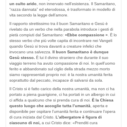
un culto arido
, non innervato nell’esistenza. Il Samaritano,
“razza dannata” ed eterodossa, è trasformato in modello di
vita secondo la legge dell’amore.
Il rapporto strettissimo tra il buon Samaritano e Gesù è
rivelato da un verbo che nella parabola introduce i gesti di
pietà compiuti dal Samaritano:
«Ebbe compassione »
. È lo
stesso verbo che più volte capita di incontrare nei Vangeli
quando Gesù si trova davanti a creature infelici che
invocano una salvezza.
Il buon Samaritano è dunque
Gesù stesso.
È lui il divino straniero che durante il suo
viaggio terreno ha avuto compassione di noi. In quell’uomo
ferito e abbandonato sul ciglio della strada mezzo morto
siamo rappresentati proprio noi: è la nostra umanità ferita
soprattutto dal peccato, incapace di salvarsi da sola.
Il Cristo si è fatto carico della nostra umanità, ma non ci ha
portato a piena guarigione, ci ha portati in un albergo in cui
ci affida a qualcuno che si prenda cura di noi.
È la Chiesa
questo luogo che accoglie tutta l’umanità
, aperta e
disponibile per ospitare l’umanità ferita e continuare l’opera
di cura iniziata dal Cristo.
L’albergatore è figura di
ciascuno di noi,
a cui Cristo dice: «Prenditi cura