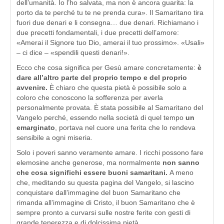
dell’umanità. Io l’ho salvata, ma non è ancora guarita: la
porto da te perché tu te ne prenda cura». Il Samaritano tira
fuori due denari e li consegna… due denari. Richiamano i
due precetti fondamentali, i due precetti dell’amore:
«Amerai il Signore tuo Dio, amerai il tuo prossimo». «Usali»
– ci dice – «spendili questi denari!».
Ecco che cosa significa per Gesù amare concretamente:
è
dare all’altro parte del proprio tempo e del proprio
avvenire.
È chiaro che questa pietà è possibile solo a
coloro che conoscono la sofferenza per averla
personalmente provata. È stata possibile al Samaritano del
Vangelo perché, essendo nella società di quel tempo
un
emarginato
, portava nel cuore una ferita che lo rendeva
sensibile a ogni miseria.
Solo i poveri sanno veramente amare. I ricchi possono fare
elemosine anche generose, ma normalmente
non sanno
che cosa significhi essere buoni samaritani.
A meno
che, meditando su questa pagina del Vangelo, si lascino
conquistare dall’immagine del buon Samaritano che
rimanda all’immagine di Cristo, il buon Samaritano che è
sempre pronto a curvarsi sulle nostre ferite con gesti di
grande tenerezza e di dolcissima pietà.