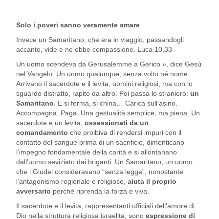
Solo i poveri sanno veramente amare
Invece un Samaritano, che era in viaggio, passandogli
accanto, vide e ne ebbe compassione. Luca 10,33
Un uomo scendeva da Gerusalemme a Gerico », dice Gesù
nel Vangelo. Un uomo qualunque, senza volto né nome.
Arrivano il sacerdote e il levita, uomini religiosi, ma con lo
sguardo distratto, rapito da altro. Poi passa lo straniero:
un
Samaritano
. E si ferma, si china… Carica sull’asino.
Accompagna. Paga. Una gestualità semplice, ma piena. Un
sacerdote e un levita,
ossessionati da un
comandamento
che proibiva di rendersi impuri con il
contatto del sangue prima di un sacrificio, dimenticano
l’impegno fondamentale della carità e si allontanano
dall’uomo seviziato dai briganti. Un Samaritano, un uomo
che i Giudei consideravano “senza legge”, nonostante
l’antagonismo regionale e religioso,
aiuta il proprio
avversario
perché riprenda la forza e viva.
Il sacerdote e il levita, rappresentanti ufficiali dell’amore di
Dio nella struttura religiosa israelita, sono
espressione di